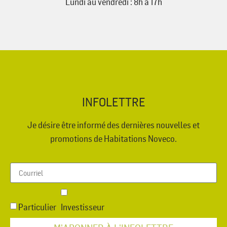
Lundi au vendredi : 8h à 17h
INFOLETTRE
Je désire être informé des dernières nouvelles et
promotions de Habitations Noveco.
Particulier
Investisseur